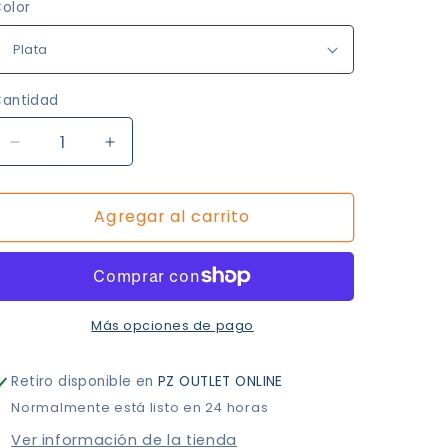
olor
antidad
Reducir
Aumentar
cantidad
cantidad
para
para
Agregar al carrito
Vida
Vida
Más opciones de pago
Retiro disponible en
PZ OUTLET ONLINE
Normalmente está listo en 24 horas
Ver información de la tienda