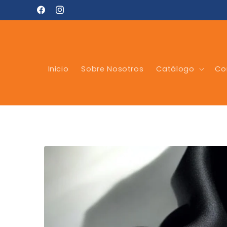
Ir
directamente
Facebook
Instagram
al contenido
Inicio
Sobre Nosotros
Catálogo
Co
Ir
directamente
a la
información
del producto