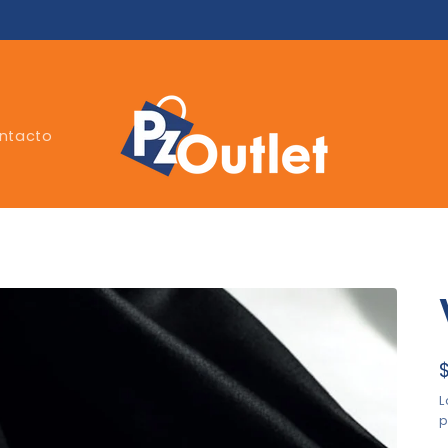
ntacto
p