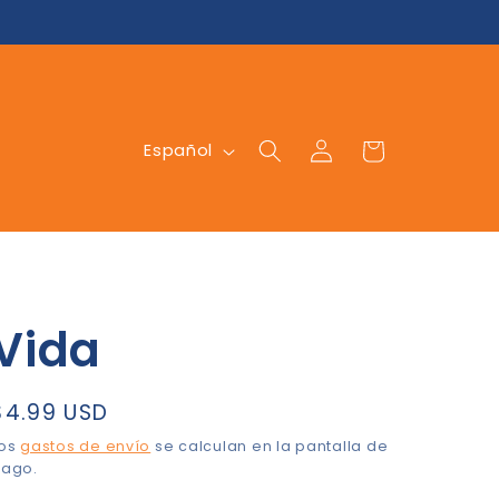
Iniciar
I
Carrito
Español
sesión
d
i
o
m
a
Vida
Precio
$4.99 USD
habitual
Los
gastos de envío
se calculan en la pantalla de
ago.