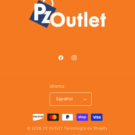
Facebook
Instagram
Idioma
Español
Formas
de
© 2026,
PZ OUTLET
Tecnología de Shopify
pago