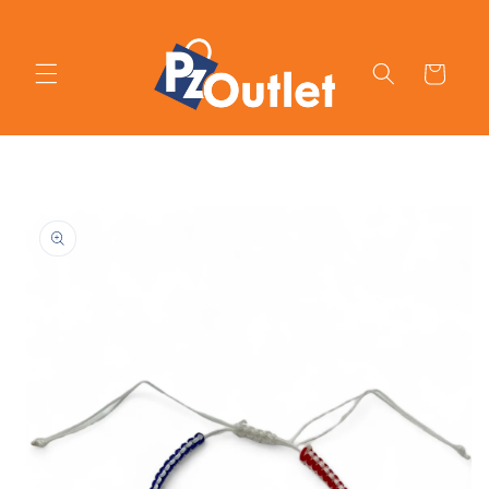
Ir
directamente
al contenido
Carrito
Ir
directamente
a la
información
del producto