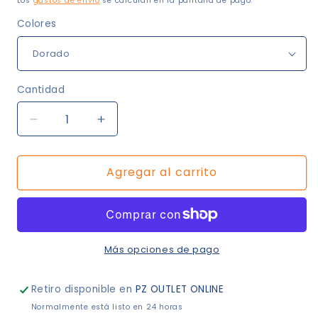
Los
gastos de envío
se calculan en la pantalla de pago.
Colores
Cantidad
Reducir
Aumentar
cantidad
cantidad
para
para
Agregar al carrito
Tropical
Tropical
chic
chic
Más opciones de pago
Retiro disponible en
PZ OUTLET ONLINE
Normalmente está listo en 24 horas