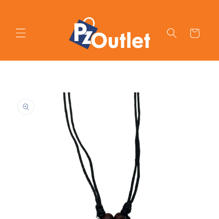
Ir
directamente
al contenido
Carrito
Ir
directamente
a la
información
del producto