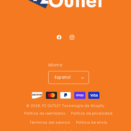
Facebook
Instagram
Idioma
Español
Formas
de
© 2026,
PZ OUTLET
Tecnología de Shopify
pago
Política de reembolso
Política de privacidad
Términos del servicio
Política de envío