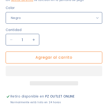
Los
gastos de envío
se calculan en la pantalla de pago.
Color
Cantidad
Reducir
Aumentar
cantidad
cantidad
para
para
Agregar al carrito
Collar
Collar
Estrella
Estrella
Retiro disponible en
PZ OUTLET ONLINE
Normalmente está listo en 24 horas