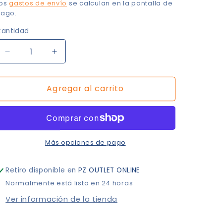
habitual
Los
gastos de envío
se calculan en la pantalla de
ago.
antidad
Reducir
Aumentar
cantidad
cantidad
para
para
Agregar al carrito
Dominican
Dominican
Republic
Republic
Más opciones de pago
Retiro disponible en
PZ OUTLET ONLINE
Normalmente está listo en 24 horas
Ver información de la tienda