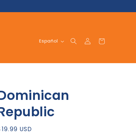
Iniciar
I
Carrito
Español
sesión
d
i
o
m
a
Dominican
Republic
Precio
$19.99 USD