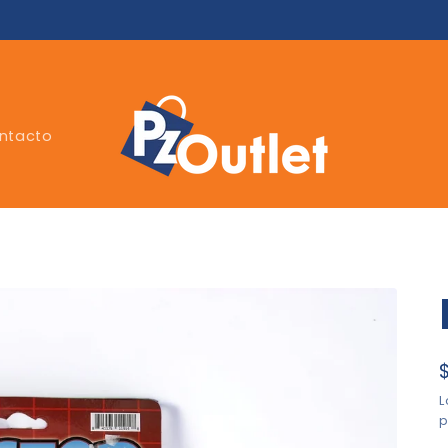
ntacto
p