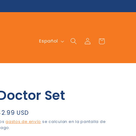
Iniciar
I
Carrito
Español
sesión
d
i
o
m
a
Doctor Set
Precio
$2.99 USD
habitual
Los
gastos de envío
se calculan en la pantalla de
ago.