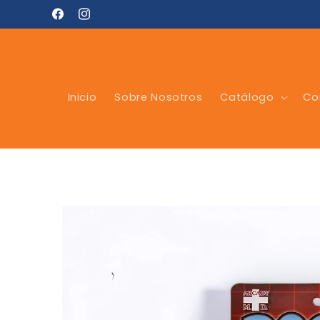
Ir
directamente
Facebook
Instagram
al contenido
Inicio
Sobre Nosotros
Catálogo
Co
Ir
directamente
a la
información
del producto